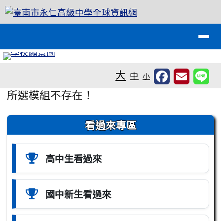
臺南市永仁高級中學全球資訊網
跳至主內容區
導覽列
工具列
大
中
小
頁尾區域
主內容區域
所選模組不存在！
左邊區域內容
看過來專區
高中生看過來
國中新生看過來