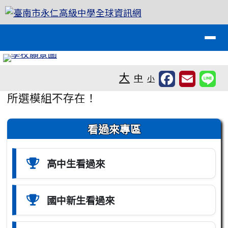
臺南市永仁高級中學全球資訊網
跳至主內容區
導覽列
工具列
大
中
小
頁尾區域
主內容區域
所選模組不存在！
左邊區域內容
看過來專區
高中生看過來
國中新生看過來