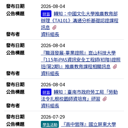
新聞列表
發布日期
2026-08-04
公告標題
轉知：中國文化大學推廣教育部
研習
辦理《TA101》溝通分析基礎認證課程
有1個附檔
訊息
發布者
資料組長
發布日期
2026-08-04
公告標題
『職涯發展-畢業證照』崑山科技大學
『115年iPAS資訊安全工程師(初階)證照
有1
班(第2期)』推廣教育課程相關訊息
發布者
資料組長
發布日期
2026-08-04
公告標題
轉知：臺南市政府勞工局「勞動
研習
有1個附
法令扎根校園師資培育」研習
發布者
資料組長
發布日期
2026-07-29
公告標題
『高中營隊』國立屏東大學
學生活動