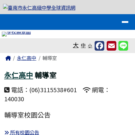
臺南市永仁高級中學全球資訊網
跳至主內容區
導覽列
工具列
大
中
小
頁尾區域
主內容區域
Home
永仁高中
輔導室
永仁高中
輔導室
電話：(06)3115538#601
網電：
140030
輔導室校園公告
所有校園公告