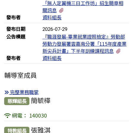
「無人定翼機三日工作坊」招生簡章相
有1個附檔
關訊息
發布者
資料組長
發布日期
2026-07-29
公告標題
『職涯發展-畢業就業證照檢定』勞動部
勞動力發展署雲嘉南分署「115年度產業
有1
新尖兵計畫」下半年訓練課程訊息
發布者
資料組長
輔導室成員
完整業務職掌
簡毓樺
慈輝組長
網電： 140030
張雅淇
特教組長