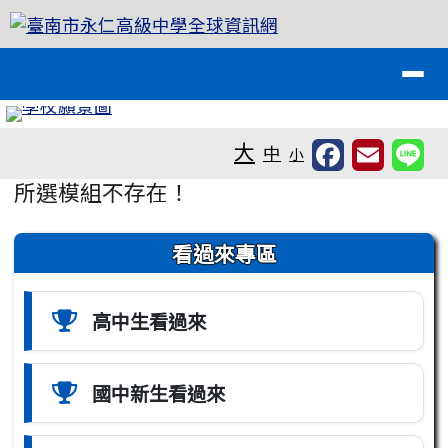
臺南市永仁高級中學全球資訊網
跳至主內容區
導覽列
工具列
大
中
小
頁尾區域
主內容區域
所選模組不存在！
左邊區域內容
看過來專區
高中生看過來
國中新生看過來