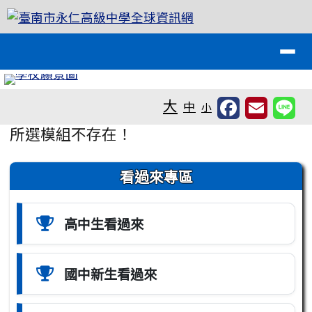
臺南市永仁高級中學全球資訊網
跳至主內容區
導覽列
工具列
大
中
小
頁尾區域
主內容區域
所選模組不存在！
左邊區域內容
看過來專區
高中生看過來
國中新生看過來