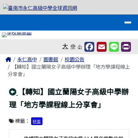
臺南市永仁高級中學全球資訊網
跳至主內容區
導覽列
工具列
大
中
小
頁尾區域
主內容區域
Home
永仁高中
圖書館
校園公告
【轉知】國立蘭陽女子高級中學辦理「地方學課程線上
分享會」
回上頁
【轉知】國立蘭陽女子高級中學辦
理「地方學課程線上分享會」
標籤：
研習