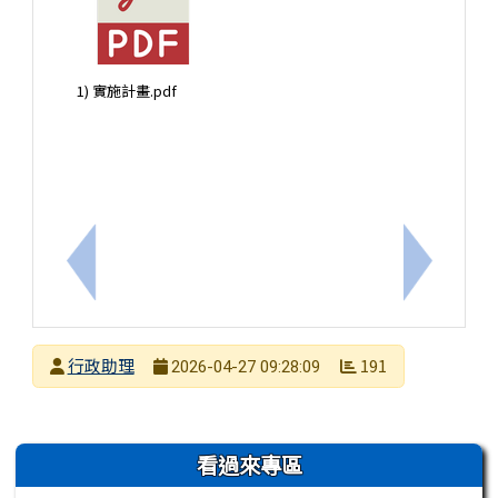
1) 實施計畫.pdf
上一筆：【轉知】新北市私立徐匯高級中學辦理「教育
下一筆：
發布者
行政助理
191
2026-04-27 09:28:09
發布日期
瀏覽次數
左邊區域內容
看過來專區