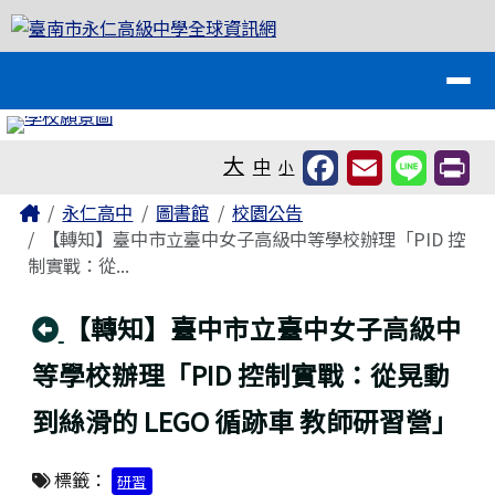
臺南市永仁高級中學全球資訊網
跳至主內容區
導覽列
工具列
大
中
小
頁尾區域
主內容區域
Home
永仁高中
圖書館
校園公告
【轉知】臺中市立臺中女子高級中等學校辦理「PID 控
制實戰：從...
回上頁
【轉知】臺中市立臺中女子高級中
等學校辦理「PID 控制實戰：從晃動
到絲滑的 LEGO 循跡車 教師研習營」
標籤：
研習