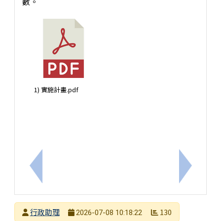
數。
1) 實施計畫.pdf
上一筆：本市布可星球今年例行維護時間，訂於115年8
下一筆：【轉
發布者
行政助理
130
2026-07-08 10:18:22