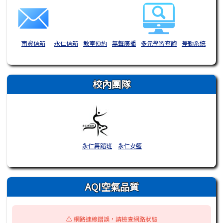
南資信箱
永仁信箱
教室預約
無聲廣播
多元學習查詢
差勤系統
校內團隊
永仁舞蹈班
永仁女籃
AQI空氣品質
⚠️ 網路連線錯誤，請檢查網路狀態