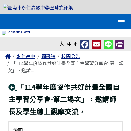
臺南市永仁高級中學全球資訊網
跳至主內容區
導覽列
工具列
大
中
小
頁尾區域
主內容區域
Home
永仁高中
圖書館
校園公告
「114學年度協作共好計畫全國自主學習分享會-第二場
次」，邀請...
回上頁
「114學年度協作共好計畫全國自
主學習分享會-第二場次」，邀請師
長及學生線上觀摩交流，
說明：