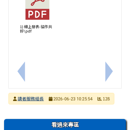
1) 線上發表-協作共
好!.pdf
上一筆：【轉知】臺南市光華高級中學辦理「SDGs
下一筆：
發布者
讀者服務組長
128
2026-06-23 10:25:54
發布日期
瀏覽次數
左邊區域內容
看過來專區