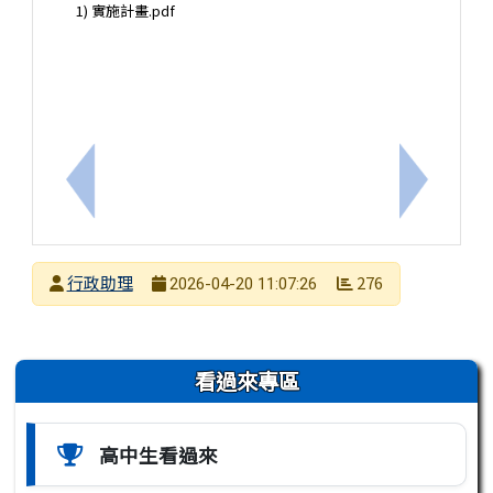
1) 實施計畫.pdf
上一筆：【轉知】國立蘭陽女子高級中學辦理「AI融
下一筆：
發布者
行政助理
276
2026-04-20 11:07:26
發布日期
瀏覽次數
左邊區域內容
看過來專區
高中生看過來