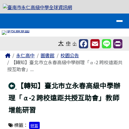
臺南市永仁高級中學全球資訊網
跳至主內容區
導覽列
工具列
大
中
小
頁尾區域
主內容區域
Home
永仁高中
圖書館
校園公告
【轉知】臺北市立永春高級中學辦理「α-2 跨校遠距共
授互助會」...
回上頁
【轉知】臺北市立永春高級中學辦
理「α-2 跨校遠距共授互助會」教師
增能研習
標籤：
研習