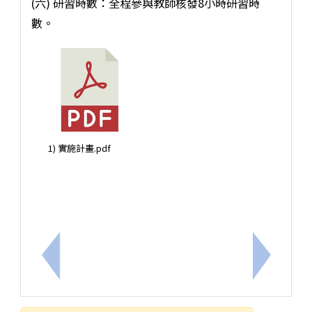
(六) 研習時數：全程參與教師核發8小時研習時
數。
1) 實施計畫.pdf
上一筆：【轉知】桃園市立內壢高級中等學校辦理永續
下一筆：