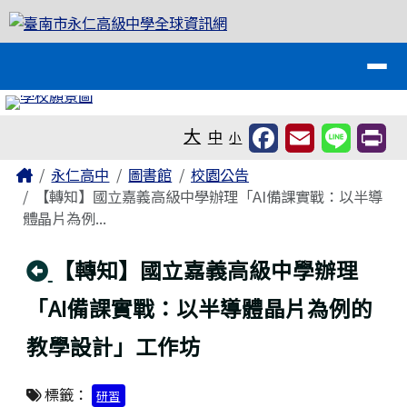
臺南市永仁高級中學全球資訊網
跳至主內容區
導覽列
工具列
大
中
小
頁尾區域
主內容區域
Home
永仁高中
圖書館
校園公告
【轉知】國立嘉義高級中學辦理「AI備課實戰：以半導
體晶片為例...
回上頁
【轉知】國立嘉義高級中學辦理
「AI備課實戰：以半導體晶片為例的
教學設計」工作坊
標籤：
研習