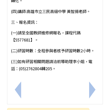
轉化。
(四)講師:高雄市立三民高級中學 黃智揚老師。
三、報名資訊：
(一)請至全國教師進修網報名，課程代碼
【5577681】。
(二)研習時數：全程參與者核予研習時數2小時。
(三)如有研習相關問題請洽前導助理李小姐，電
話：(05)2762804轉205。
上一筆：【轉知】臺北市立永春高級中學辦理「數位前導
下一筆：