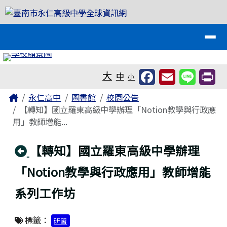
臺南市永仁高級中學全球資訊網
跳至主內容區
導覽列
工具列
大
中
小
頁尾區域
主內容區域
Home
永仁高中
圖書館
校園公告
【轉知】國立羅東高級中學辦理「Notion教學與行政應
用」教師增能...
回上頁
【轉知】國立羅東高級中學辦理
「Notion教學與行政應用」教師增能
系列工作坊
標籤：
研習