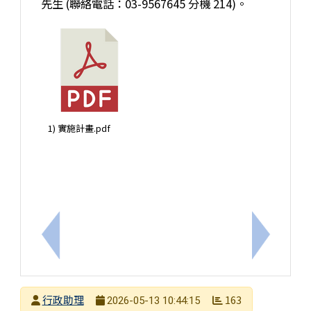
先生 (聯絡電話：03-9567645 分機 214)。
1) 實施計畫.pdf
上一筆：【轉知】國立嘉義高級中學辦理「數位工具
下一筆：
發布者
行政助理
163
2026-05-13 10:44:15