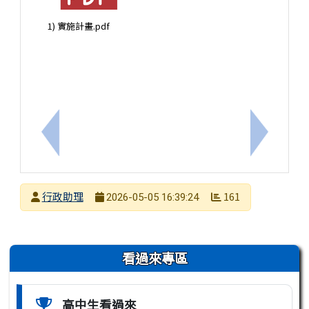
1) 實施計畫.pdf
上一筆：【轉知】新北市私立徐匯高級中學辦理「AI
下一筆：
發布者
行政助理
161
2026-05-05 16:39:24
發布日期
瀏覽次數
左邊區域內容
看過來專區
高中生看過來