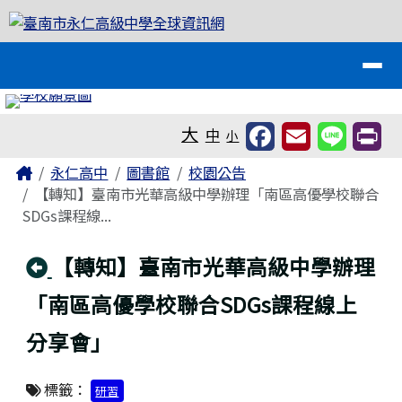
臺南市永仁高級中學全球資訊網
跳至主內容區
導覽列
工具列
大
中
小
頁尾區域
主內容區域
Home
永仁高中
圖書館
校園公告
【轉知】臺南市光華高級中學辦理「南區高優學校聯合
SDGs課程線...
回上頁
【轉知】臺南市光華高級中學辦理
「南區高優學校聯合SDGs課程線上
分享會」
標籤：
研習