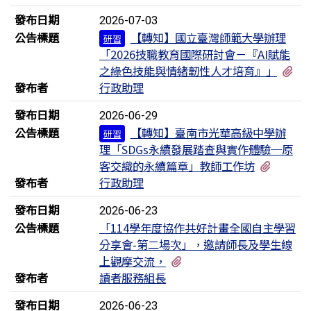
發布日期
2026-07-03
公告標題
【轉知】國立臺灣師範大學辦理
研習
「2026技職教育國際研討會－『AI賦能
有
之綠色技能與情緒韌性人才培育』」
發布者
行政助理
發布日期
2026-06-29
公告標題
【轉知】臺南市光華高級中學辦
研習
理「SDGs永續發展踏查與實作體驗─原
有1個
客交織的永續篇章」教師工作坊
發布者
行政助理
發布日期
2026-06-23
公告標題
「114學年度協作共好計畫全國自主學習
分享會-第二場次」，邀請師長及學生線
有1個附檔
上觀摩交流，
發布者
讀者服務組長
發布日期
2026-06-23