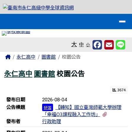
臺南市永仁高級中學全球資訊網
跳至主內容區
導覽列
工具列
大
中
小
頁尾區域
主內容區域
Home
永仁高中
圖書館
校園公告
永仁高中
圖書館
校園公告
3674
新聞列表
發布日期
2026-08-04
公告標題
【轉知】國立臺灣師範大學辦理
研習
有1個附檔
「幸福O3課程融入工作坊」
發布者
行政助理