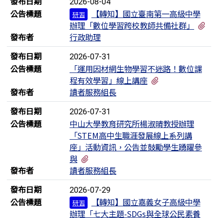
發布日期
2026-08-04
公告標題
【轉知】國立臺南第一高級中學
研習
有
辦理「數位學習跨校教師共備社群」
發布者
行政助理
發布日期
2026-07-31
公告標題
「運用因材網生物學習不迷路！數位課
有1個附檔
程有效學習」線上講座
發布者
讀者服務組長
發布日期
2026-07-31
公告標題
中山大學教育研究所楊淑晴教授辦理
「STEM高中生職涯發展線上系列講
座」活動資訊，公告並鼓勵學生踴躍參
有1個附檔
與
發布者
讀者服務組長
發布日期
2026-07-29
公告標題
【轉知】國立嘉義女子高級中學
研習
辦理「七大主題-SDGs與全球公民素養