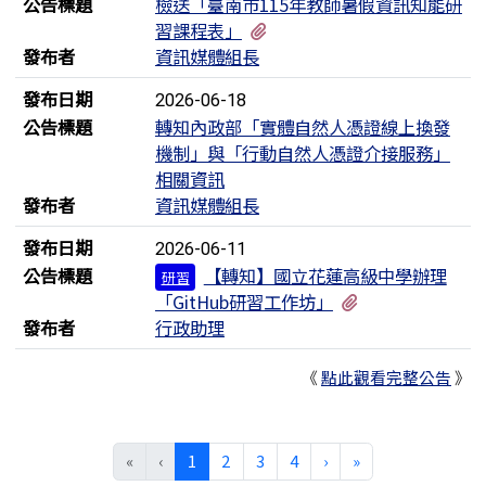
公告標題
檢送「臺南市115年教師暑假資訊知能研
有1個附檔
習課程表」
發布者
資訊媒體組長
發布日期
2026-06-18
公告標題
轉知內政部「實體自然人憑證線上換發
機制」與「行動自然人憑證介接服務」
相關資訊
發布者
資訊媒體組長
發布日期
2026-06-11
公告標題
【轉知】國立花蓮高級中學辦理
研習
有1個附檔
「GitHub研習工作坊」
發布者
行政助理
《
點此觀看完整公告
》
(目前頁次)
下一頁
最後頁
«
‹
1
2
3
4
›
»