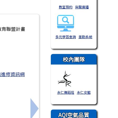
教室預約
無聲廣播
教育聯盟計畫
多元學習查詢
差勤系統
。
校內團隊
職進修資訊網
永仁舞蹈班
永仁女籃
擴充及升版」，無線網路服務中斷通知。
下一筆：教育局新版電子郵件系統啟用
AQI空氣品質