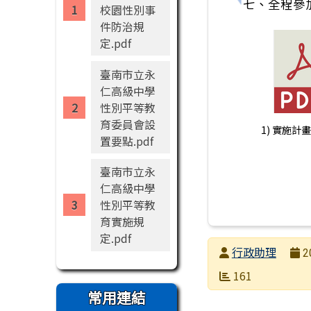
七、全程參
校園性別事
件防治規
定.pdf
臺南市立永
仁高級中學
性別平等教
育委員會設
1) 實施計畫.
置要點.pdf
臺南市立永
仁高級中學
性別平等教
育實施規
定.pdf
發布者
行政助理
2
發布日期
瀏覽次數
161
常用連結