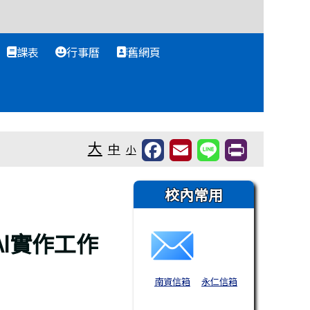
課表
行事曆
舊網頁
大
中
小
右邊區域內容
校內常用
I實作工作
南資信箱
永仁信箱