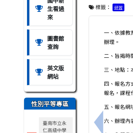
國中新
標籤：
生看過
研習
來
一、依據教
圖書館
辦理。
查詢
二、旨揭時間
英文版
三、地點：
網站
四、報名方
報名，課程代
性別平等專區
五、報名網
六、辦理內
臺南市立永
上一筆：資訊中
仁高級中學