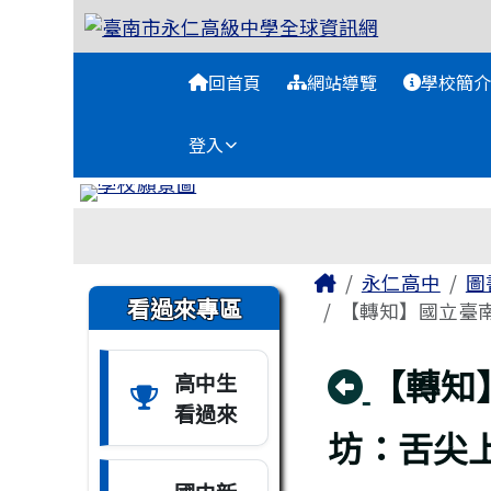
臺南市永仁高級中學全球
跳至主內容區
導覽列
回首頁
網站導覽
學校簡介
登入
工具列
頁尾區域
主內容區域
Home
永仁高中
圖
左邊區域內容
看過來專區
【轉知】國立臺南
回上頁
【轉知
高中生
看過來
坊：舌尖