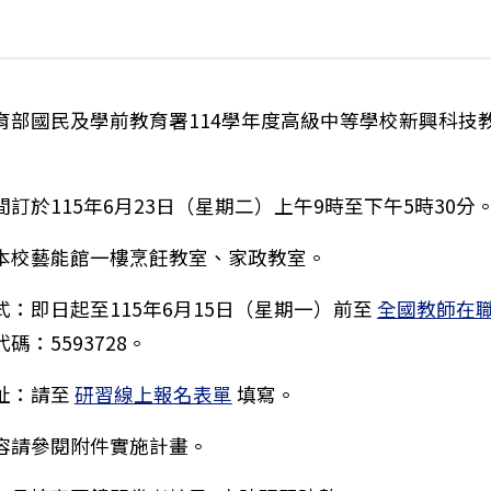
育部國民及學前教育署114學年度高級中等學校新興科技
訂於115年6月23日（星期二）上午9時至下午5時30分
本校藝能館一樓烹飪教室、家政教室。
式：即日起至115年6月15日（星期一）前至
全國教師在
碼：5593728。
址：請至
研習線上報名表單
填寫。
容請參閱附件實施計畫。
心進行大港機房「教育部TANet MX480 100G卡板