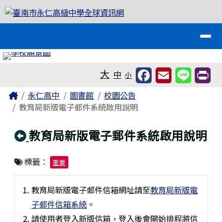
臺南市永仁高級中學全球資訊網
跳至主內容區
導覽列
工具列
大
中
小
頁尾區域
主內容區域
Home
永仁高中
圖書館
校園公告
教育局新版電子郵件系統啟用說明
回上頁
教育局新版電子郵件系統啟用說明
標籤：
重要
教育局新版電子郵件信箱網址請至
教育局新版電
子郵件信箱系統
。
請使用者登入新版信箱，登入後會開始排程將信