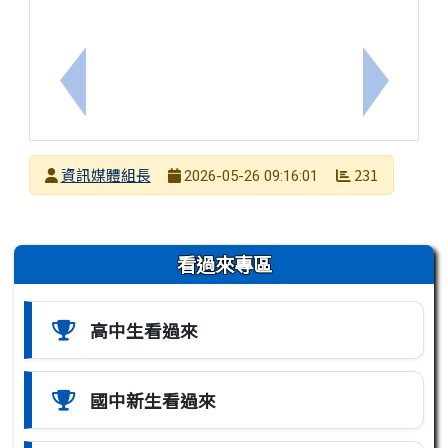
上一筆：【轉知】國立臺南第二高級中學辦理「AI實
下一筆：
發布者
資訊媒體組長
231
2026-05-26 09:16:01
發布日期
瀏覽次數
左邊區域內容
看過來專區
高中生看過來
國中新生看過來