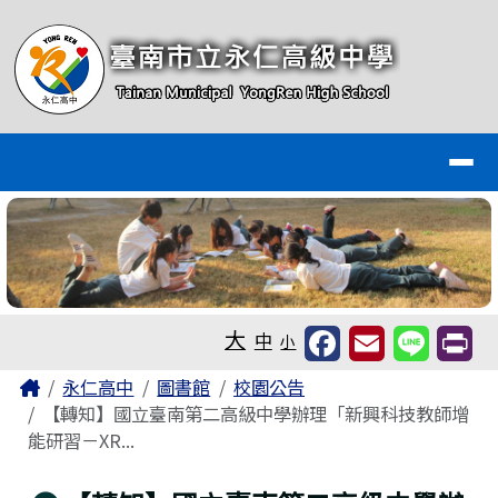
臺南市永仁高級中學全球資訊網
跳至主內容區
導覽列
工具列
大
中
小
頁尾區域
主內容區域
Home
永仁高中
圖書館
校園公告
【轉知】國立臺南第二高級中學辦理「新興科技教師增
能研習－XR...