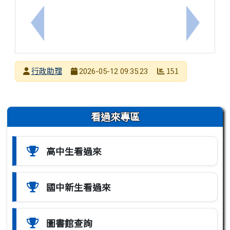
上一筆：【轉知】國立羅東高級中學辦理「Notion
下一筆：1
發布者
行政助理
151
2026-05-12 09:35:23
發布日期
瀏覽次數
左邊區域內容
看過來專區
高中生看過來
國中新生看過來
圖書館查詢