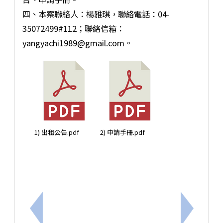
四、本案聯絡人：楊雅琪，聯絡電話：04-
35072499#112；聯絡信箱：
yangyachi1989@gmail.com。
1) 出租公告.pdf
2) 申請手冊.pdf
上一筆：行政院人事行政總處辦理全國公教員工旅遊
下一筆：