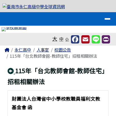
臺南市永仁高級中學全球資訊網
跳至主內容區
導覽列
工具列
大
中
小
頁尾區域
主內容區域
Home
永仁高中
人事室
校園公告
115年「台北教師會館-教師住宅」招租相關辦法
回上頁
115年「台北教師會館-教師住宅」
招租相關辦法
財團法人台灣省中小學校教職員福利文教
基金會 函