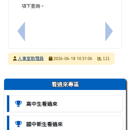
項下查詢。
上一筆：國立中興大學115年「微甜夏日愛情絲路」
下一筆：
發布者
人事室助理員
121
2026-06-18 10:31:06
發布日期
瀏覽次數
左邊區域內容
看過來專區
高中生看過來
國中新生看過來