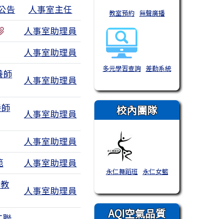
公告
人事室主任
教室預約
無聲廣播
有1個附檔
人事室助理員
4個附檔
人事室助理員
多元學習查詢
差勤系統
養師
人事室助理員
養師
校內團隊
人事室助理員
人事室助理員
範
人事室助理員
永仁舞蹈班
永仁女籃
用教
人事室助理員
AQI空氣品質
工聯