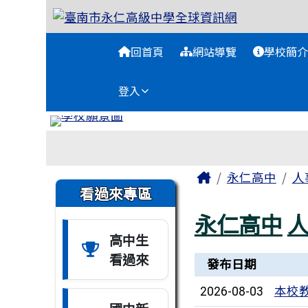
臺南市永仁高級中學全球
跳至主內容區
導覽列
回首頁
網站導覽
學校簡介
登入
工具列
頁尾區域
主內容區域
Home
永仁高中
人
左邊區域內容
看過來專區
永仁高中
高中生
看過來
新聞列表
發布日期
本校
2026-08-03