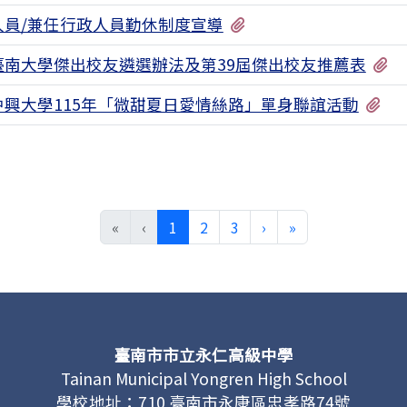
有1個附檔
人員/兼任行政人員勤休制度宣導
有
臺南大學傑出校友遴選辦法及第39屆傑出校友推薦表
有
中興大學115年「微甜夏日愛情絲路」單身聯誼活動
(目前頁次)
下一頁
最後頁
«
‹
1
2
3
›
»
臺南市市立永仁高級中學
Tainan Municipal Yongren High School
學校地址：710 臺南市永康區忠孝路74號