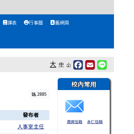
課表
行事曆
舊網頁
大
中
小
右邊區域內容
校內常用
2885
發布者
南資信箱
永仁信箱
人事室主任