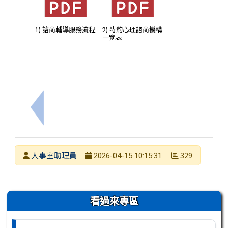
1) 諮商輔導服務流程
2) 特約心理諮商機構
一覽表
上一筆：國立自然科學博物館辦理115年「科博時光
發布者
人事室助理員
329
2026-04-15 10:15:31
發布日期
瀏覽次數
左邊區域內容
看過來專區