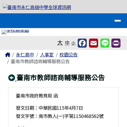
臺南市永仁高級中學全球資訊網
跳至主內容區
導覽列
工具列
大
中
小
頁尾區域
主內容區域
Home
永仁高中
人事室
校園公告
臺南市教師諮商輔導服務公告
回上頁
臺南市教師諮商輔導服務公告
臺南市政府教育局 函
發文日期：中華民國115年4月7日
發文字號：南市教人(一)字第1150468562號