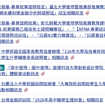
涯發展-畢業就業證照檢定』臺北大學進修暨推廣部推廣教
有1個
3期永續財務金融分析師證照班」招生相關訊息
涯發展-畢業證照就業』彰化師範大學進修學院推廣教育課
期-就業服務乙級技術士證照輔導班」、「【APMA 專業認
經理證照培訓班」、「日語N3實力精進班」、「日語會話
有8個附檔
相關訊息
：中華民國全國家長教育協會辦理「116年大學及技專校
有1個附檔
三學生升學輔導家長說明會」相關訊息
『高中營隊、國中營隊』致理科技大學創新設計學院
動
有1個附檔
N暑假」體驗營活動訊息
：社團法人中華民國自閉症總會「大專院校自閉症學生入
有1個附檔
活動相關訊息
：台灣金融研訓院「2026年高中職學生理財營」相關訊息