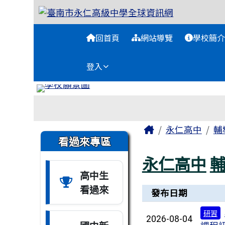
臺南市永仁高級中學全球
跳至主內容區
導覽列
回首頁
網站導覽
學校簡介
登入
工具列
頁尾區域
主內容區域
Home
永仁高中
輔
左邊區域內容
看過來專區
永仁高中
高中生
看過來
新聞列表
發布日期
研習
2026-08-04