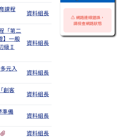
育課程
資料組長
附檔
⚠️ 網路連線錯誤，
請檢查網路狀態
程「第二
證】一般
資料組長
初級Ⅱ
院多元入
資料組長
「創客
資料組長
學準備
資料組長
有1個附檔
資料組長