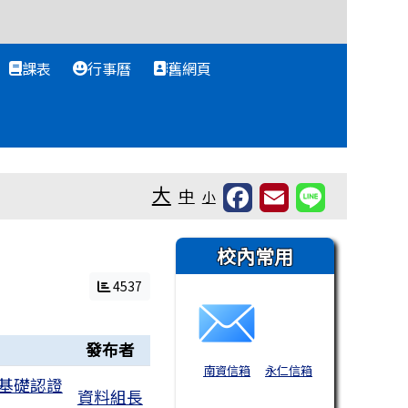
課表
行事曆
舊網頁
大
中
小
右邊區域內容
校內常用
4537
發布者
南資信箱
永仁信箱
析基礎認證
資料組長