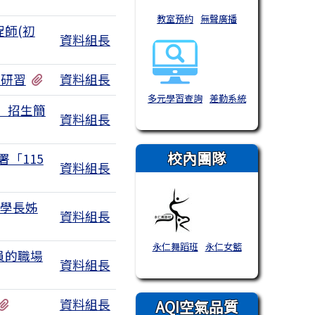
教室預約
無聲廣播
程師(初
資料組長
有1個附檔
」研習
資料組長
多元學習查詢
差勤系統
」招生簡
資料組長
校內團隊
「115
資料組長
：學長姊
資料組長
永仁舞蹈班
永仁女籃
員的職場
資料組長
有1個附檔
資料組長
AQI空氣品質