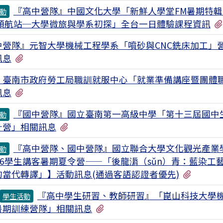
『高中營隊』中國文化大學「新鮮人學堂FM暑期特輯：
動
ot領航站─大學微旅與學系初探」全台一日體驗課程資訊
中營隊』元智大學機械工程學系「噴砂與CNC銑床加工」
有1個附檔
訊息
：臺南市政府勞工局職訓就服中心「就業準備講座暨團體
有1個附檔
訊息
『國中營隊』國立臺南第一高級中學「第十三屆國中
動
有1個附檔
計營」相關訊息
『高中營隊、國中營隊』國立聯合大學文化觀光產業
動
26學生講客暑期夏令營——「後龍漘（sǔn）青：藍染工
有2個
的當代轉譯」】活動訊息(通過客語認證者優先)
『高中學生研習、教師研習』「崑山科技大學
學生活動
有1個附檔
暑期訓練營隊」相關訊息