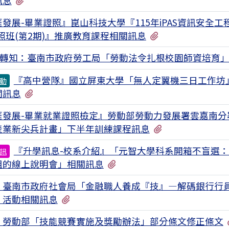
訊息
發展-畢業證照』崑山科技大學『115年iPAS資訊安全工
有1個附檔
照班(第2期)』推廣教育課程相關訊息
轉知：臺南市政府勞工局「勞動法令扎根校園師資培育
『高中營隊』國立屏東大學「無人定翼機三日工作坊
動
有1個附檔
關訊息
涯發展-畢業就業證照檢定』勞動部勞動力發展署雲嘉南分署
有1個附檔
產業新尖兵計畫」下半年訓練課程訊息
『升學訊息-校系介紹』「元智大學科系開箱不盲選
訊
有1個附檔
組的線上說明會」相關訊息
：臺南市政府社會局「金融職人養成『技』—解碼銀行行
有1個附檔
」活動相關訊息
：勞動部「技能競賽實施及獎勵辦法」部分條文修正條文