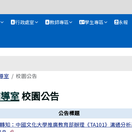
資訊網
行政處室
教師專區
學生專區
永報
導室
校園公告
輔導室
校園公告
公告標題
轉知：中國文化大學推廣教育部辦理《TA101》溝通分
有1個附檔