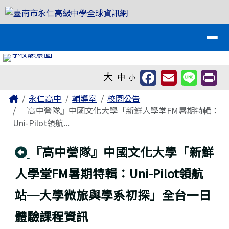
臺南市永仁高級中學全球資訊網
跳至主內容區
導覽列
工具列
大
中
小
頁尾區域
主內容區域
Home
永仁高中
輔導室
校園公告
『高中營隊』中國文化大學「新鮮人學堂FM暑期特輯：
Uni-Pilot領航...
回上頁
『高中營隊』中國文化大學「新鮮
人學堂FM暑期特輯：Uni-Pilot領航
站─大學微旅與學系初探」全台一日
體驗課程資訊