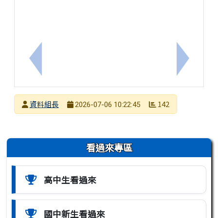
上一筆：轉知：台灣金融研訓院「2026年高中職學
下一筆：
發布者
資料組長
142
2026-07-06 10:22:45
發布日期
瀏覽次數
左邊區域內容
看過來專區
高中生看過來
國中新生看過來