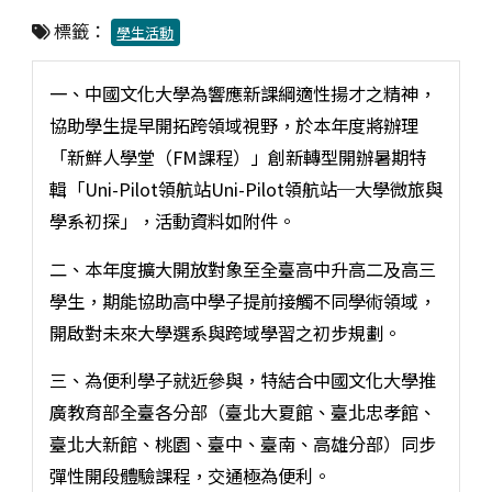
標籤：
學生活動
一、中國文化大學為響應新課綱適性揚才之精神，
協助學生提早開拓跨領域視野，於本年度將辦理
「新鮮人學堂（FM課程）」創新轉型開辦暑期特
輯「Uni-Pilot領航站Uni-Pilot領航站─大學微旅與
學系初探」，活動資料如附件。
二、本年度擴大開放對象至全臺高中升高二及高三
學生，期能協助高中學子提前接觸不同學術領域，
開啟對未來大學選系與跨域學習之初步規劃。
三、為便利學子就近參與，特結合中國文化大學推
廣教育部全臺各分部（臺北大夏館、臺北忠孝館、
臺北大新館、桃園、臺中、臺南、高雄分部）同步
彈性開段體驗課程，交通極為便利。