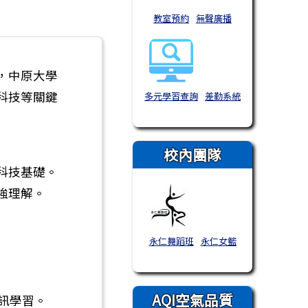
教室預約
無聲廣播
，中原大學
科技等關鍵
多元學習查詢
差勤系統
校內團隊
科技基礎。
強理解。
永仁舞蹈班
永仁女籃
AQI空氣品質
訊學習。