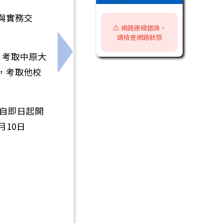
與實務交
⚠️ 網路連線錯誤，
請檢查網路狀態
；考取中原大
程式設計營（雙語授課）」相關訊息
下一筆：『高中營隊』明志科技大學「20
，考取他校
自即日起開
月10日