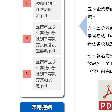
校園性別事
五、企業參
件防治規
定.pdf
流。
臺南市立永
六、學分證
上一筆：『高
仁高級中學
學者得依「
性別平等教
者依各校規
育委員會設
置要點.pdf
七、報名方
臺南市立永
放報名，至1
仁高級中學
（含）前完成
性別平等教
育實施規
定.pdf
常用連結