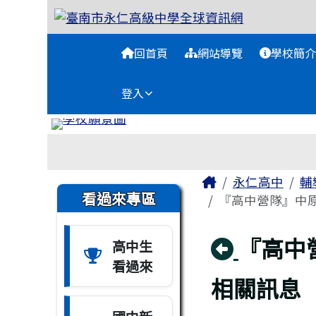
臺南市永仁高級中學全球
跳至主內容區
導覽列
回首頁
網站導覽
學校簡介
登入
工具列
頁尾區域
主內容區域
Home
永仁高中
輔
左邊區域內容
看過來專區
『高中營隊』中
回上頁
『高中
高中生
看過來
相關訊息