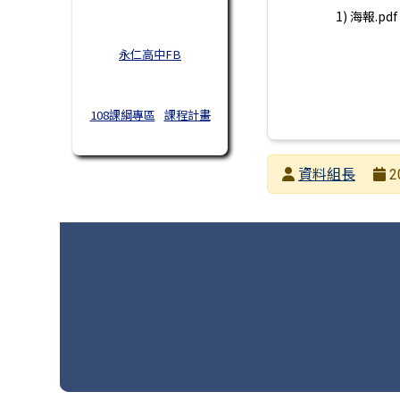
1) 海報.pdf
永仁高中FB
108課綱專區
課程計畫
發布者
資料組長
2
發布日期
瀏覽次數
頁尾區域內容