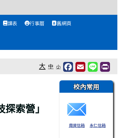
課表
行事曆
舊網頁
大
中
小
右邊區域內容
校內常用
技探索營」
南資信箱
永仁信箱