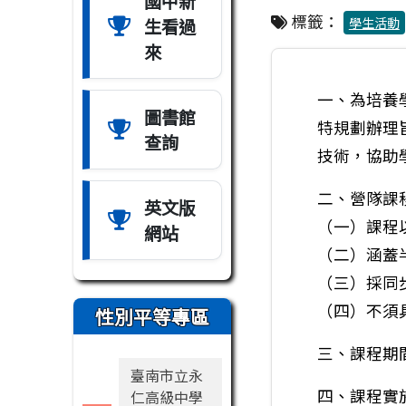
國中新
標籤：
生看過
學生活動
來
一、為培養
圖書館
特規劃辦理
查詢
技術，協助
二、營隊課
英文版
（一）課程
網站
（二）涵蓋
（三）採同
（四）不須
性別平等專區
三、課程期間
臺南市立永
四、課程實
仁高級中學