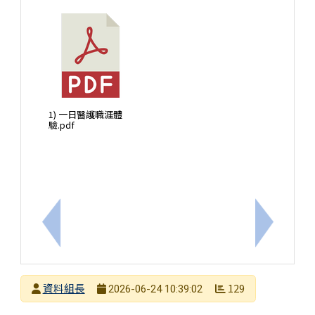
1) 一日醫護職涯體
驗.pdf
上一筆：『高中營隊、國中營隊』亞洲大學中亞聯大網
下一筆：
發布者
資料組長
129
2026-06-24 10:39:02
發布日期
瀏覽次數