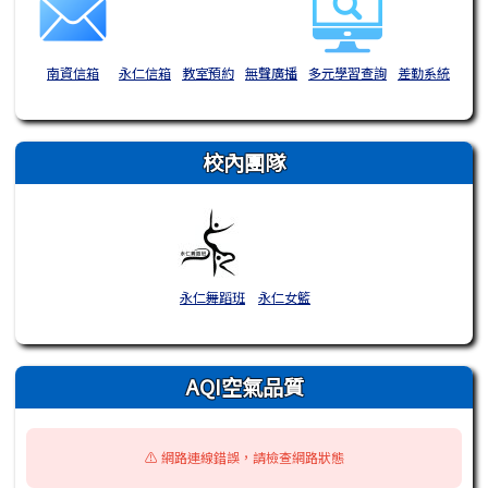
南資信箱
永仁信箱
教室預約
無聲廣播
多元學習查詢
差勤系統
校內團隊
永仁舞蹈班
永仁女籃
AQI空氣品質
⚠️ 網路連線錯誤，請檢查網路狀態