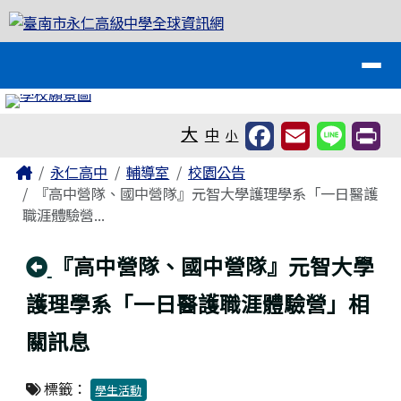
臺南市永仁高級中學全球資訊網
跳至主內容區
導覽列
工具列
大
中
小
頁尾區域
主內容區域
Home
永仁高中
輔導室
校園公告
『高中營隊、國中營隊』元智大學護理學系「一日醫護
職涯體驗營...
回上頁
『高中營隊、國中營隊』元智大學
護理學系「一日醫護職涯體驗營」相
關訊息
標籤：
學生活動