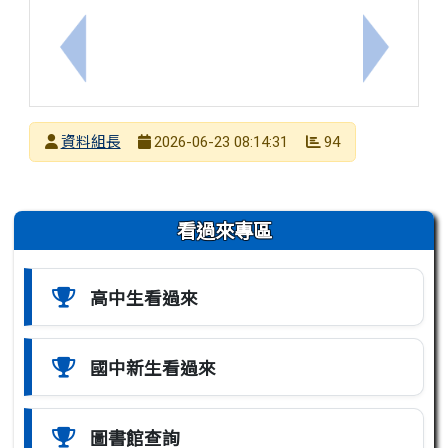
上一筆：『職涯發展-畢業檢定、證照』開南大學辦理
下一筆：『
發布者
資料組長
94
2026-06-23 08:14:31
發布日期
瀏覽次數
左邊區域內容
看過來專區
高中生看過來
國中新生看過來
圖書館查詢