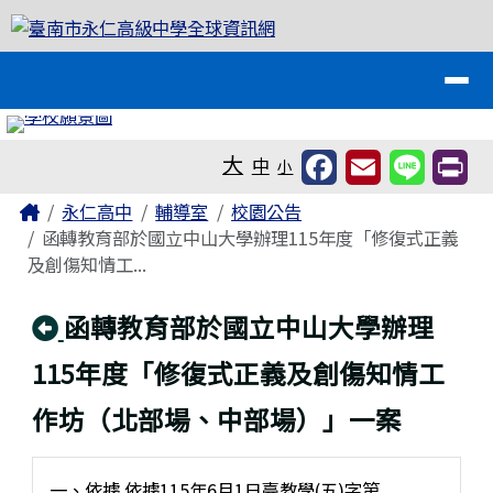
臺南市永仁高級中學全球資訊網
跳至主內容區
導覽列
工具列
大
中
小
頁尾區域
主內容區域
Home
永仁高中
輔導室
校園公告
函轉教育部於國立中山大學辦理115年度「修復式正義
及創傷知情工...
回上頁
函轉教育部於國立中山大學辦理
115年度「修復式正義及創傷知情工
作坊（北部場、中部場）」一案
一、依據 依據115年6月1日臺教學(五)字第