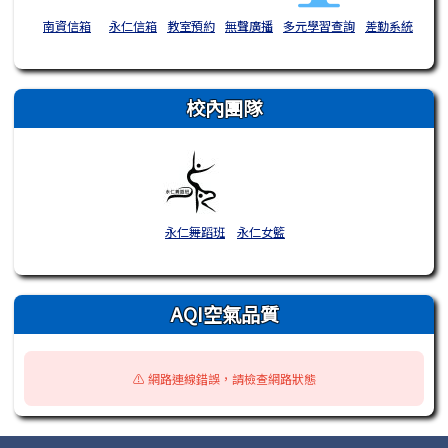
南資信箱
永仁信箱
教室預約
無聲廣播
多元學習查詢
差勤系統
校內團隊
永仁舞蹈班
永仁女籃
AQI空氣品質
⚠️ 網路連線錯誤，請檢查網路狀態