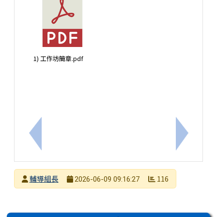
1) 工作坊簡章.pdf
上一筆：轉知：臺灣大學「2026年度語奧初階邏輯
下一筆：
發布者
輔導組長
116
2026-06-09 09:16:27
發布日期
瀏覽次數