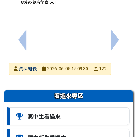
8梯次-課程簡章.pdf
上一筆：『高中營隊』國立中山大學社會科學院「20
下一筆：
發布者
資料組長
122
2026-06-05 15:09:30
發布日期
瀏覽次數
左邊區域內容
看過來專區
高中生看過來