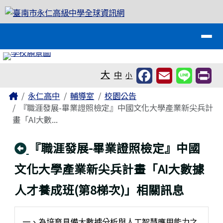
臺南市永仁高級中學全球資訊網
跳至主內容區
導覽列
工具列
大
中
小
頁尾區域
主內容區域
Home
永仁高中
輔導室
校園公告
『職涯發展-畢業證照檢定』中國文化大學產業新尖兵計
畫「AI大數...
回上頁
『職涯發展-畢業證照檢定』中國
文化大學產業新尖兵計畫「AI大數據
人才養成班(第8梯次)」相關訊息
一、為培育具備大數據分析與人工智慧應用能力之