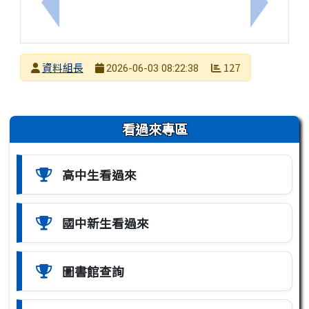
上一筆：『職涯發展-畢業證照檢定』崑山科技大學「i
下一筆：
發布者
資料組長
127
2026-06-03 08:22:38
發布日期
瀏覽次數
左邊區域內容
看過來專區
高中生看過來
國中新生看過來
圖書館查詢