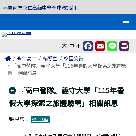
臺南市永仁高級中學全球資訊網
跳至主內容區
導覽列
工具列
大
中
小
頁尾區域
主內容區域
Home
永仁高中
輔導室
校園公告
『高中營隊』義守大學「115年暑假大學探索之旅體驗
營」相關訊息
回上頁
『高中營隊』義守大學「115年暑
假大學探索之旅體驗營」相關訊息
標籤：
學生活動