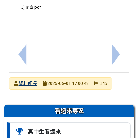
1) 簡章.pdf
上一筆：『高中營隊』北一女「2026解謎遊戲設計
下一筆：
發布者
資料組長
145
2026-06-01 17:00:43
發布日期
瀏覽次數
左邊區域內容
看過來專區
高中生看過來