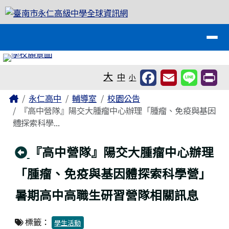
臺南市永仁高級中學全球資訊網
跳至主內容區
導覽列
工具列
大
中
小
頁尾區域
主內容區域
Home
永仁高中
輔導室
校園公告
『高中營隊』陽交大腫瘤中心辦理「腫瘤、免疫與基因
體探索科學...
回上頁
『高中營隊』陽交大腫瘤中心辦理
「腫瘤、免疫與基因體探索科學營」
暑期高中高職生研習營隊相關訊息
標籤：
學生活動