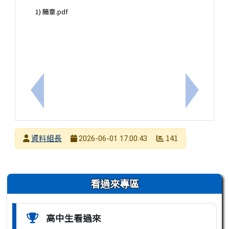
1) 簡章.pdf
上一筆：『高中營隊』北一女「2026解謎遊戲設計
下一筆：
發布者
資料組長
141
2026-06-01 17:00:43
發布日期
瀏覽次數
左邊區域內容
看過來專區
高中生看過來