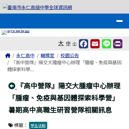
臺南市永仁高級中學全球資訊網
跳至主內容區
導覽列
工具列
大
中
小
頁尾區域
主內容區域
Home
永仁高中
輔導室
校園公告
『高中營隊』陽交大腫瘤中心辦理「腫瘤、免疫與基因
體探索科學...
回上頁
『高中營隊』陽交大腫瘤中心辦理
「腫瘤、免疫與基因體探索科學營」
暑期高中高職生研習營隊相關訊息
標籤：
學生活動