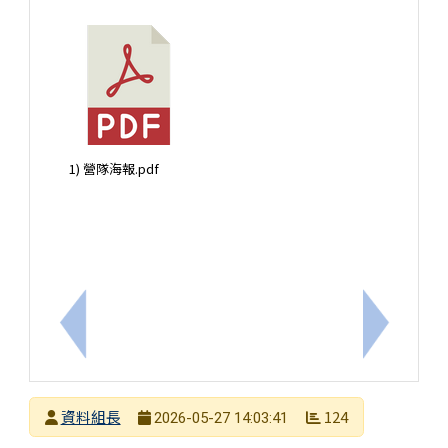
1) 營隊海報.pdf
上一筆：『高中營隊』國立臺灣師範大學地球科學系
下一筆：
發布者
資料組長
124
2026-05-27 14:03:41
發布日期
瀏覽次數