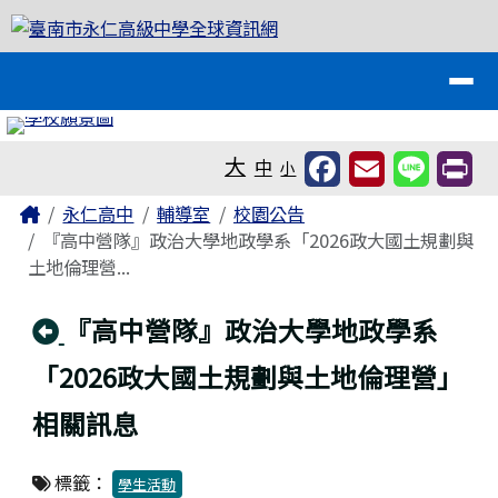
臺南市永仁高級中學全球資訊網
跳至主內容區
導覽列
工具列
大
中
小
頁尾區域
主內容區域
Home
永仁高中
輔導室
校園公告
『高中營隊』政治大學地政學系「2026政大國土規劃與
土地倫理營...
回上頁
『高中營隊』政治大學地政學系
「2026政大國土規劃與土地倫理營」
相關訊息
標籤：
學生活動