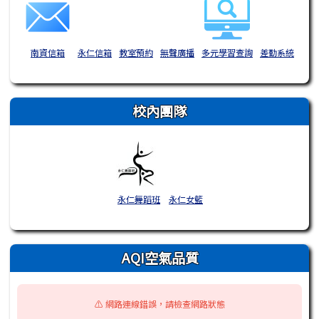
南資信箱
永仁信箱
教室預約
無聲廣播
多元學習查詢
差勤系統
校內團隊
永仁舞蹈班
永仁女籃
AQI空氣品質
⚠️ 網路連線錯誤，請檢查網路狀態