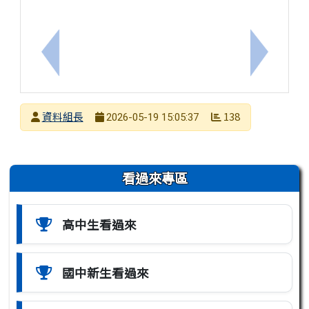
上一筆：『高中營隊』龍騰文化公司與政治大學「nME
下一筆：
發布者
資料組長
138
2026-05-19 15:05:37
發布日期
瀏覽次數
左邊區域內容
看過來專區
高中生看過來
國中新生看過來