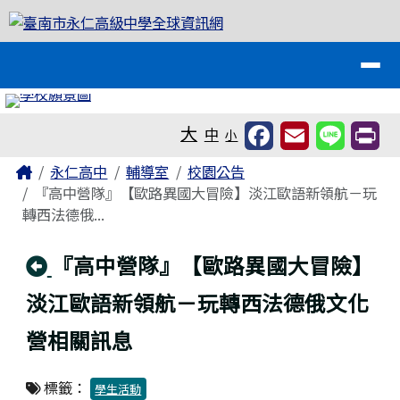
臺南市永仁高級中學全球資訊網
跳至主內容區
導覽列
工具列
大
中
小
頁尾區域
主內容區域
Home
永仁高中
輔導室
校園公告
『高中營隊』【歐路異國大冒險】淡江歐語新領航－玩
轉西法德俄...
回上頁
『高中營隊』【歐路異國大冒險】
淡江歐語新領航－玩轉西法德俄文化
營相關訊息
標籤：
學生活動