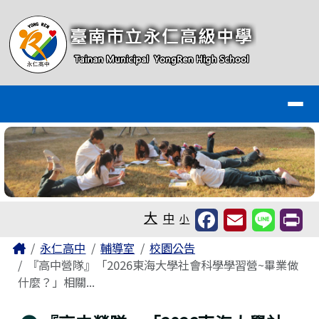
臺南市永仁高級中學全球資訊網
跳至主內容區
導覽列
工具列
大
中
小
頁尾區域
主內容區域
Home
永仁高中
輔導室
校園公告
『高中營隊』「2026東海大學社會科學學習營~畢業做
什麼？」相關...