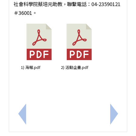
社會科學院蔡培元助教，聯繫電話：04-23590121
＃36001。
1) 海報.pdf
2) 活動企畫.pdf
上一筆：『高中營隊』陽明交通大學115年「暑期生
下一筆：