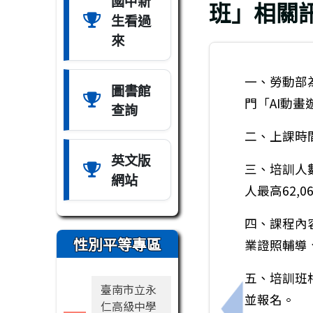
國中新
班」相關
生看過
來
一、勞動部
圖書館
門「AI動
查詢
二、上課時間
英文版
三、培訓人數
網站
人最高62,
四、課程內
性別平等專區
業證照輔導
五、培訓班
臺南市立永
並報名。
仁高級中學