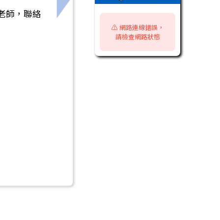
暨優先免試入學輔導說明會】相關訊息
下一筆：『高中營隊』「2026長庚大
老師，聯絡
⚠️ 網路連線錯誤，
請檢查網路狀態