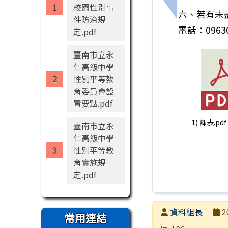
上一筆：『升學
校園性別事
六、若有未
件防治規
電話：09630
定.pdf
臺南市立永
仁高級中學
性別平等教
育委員會設
置要點.pdf
1) 課表.pdf
臺南市立永
仁高級中學
性別平等教
育實施規
定.pdf
發布者
資料組長
2
常用連結