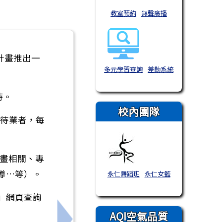
教室預約
無聲廣播
計畫推出一
多元學習查詢
差勤系統
時。
校內團隊
歲待業者，每
動畫相關、專
導…等）。
永仁舞蹈班
永仁女籃
」網頁查詢
AQI空氣品質