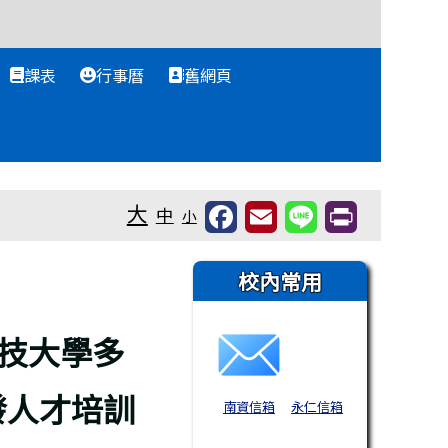
課表
行事曆
舊網頁
大
中
小
右邊區域內容
校內常用
技大學多
發人才培訓
南資信箱
永仁信箱