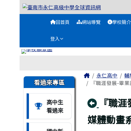
臺南市永仁高級中學全球
跳至主內容區
導覽列
回首頁
網站導覽
學校簡介
登入
工具列
頁尾區域
主內容區域
Home
永仁高中
輔
左邊區域內容
看過來專區
『職涯發展-畢業
回上頁
『職涯
高中生
看過來
媒體動畫