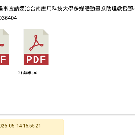
訊息-校系介紹(國中)』敏惠醫專【校園OPEN DAY 
盡事宜請逕洽台南應用科技大學多媒體動畫系助理教授鄧
36404
2) 海報.pdf
026-05-14 15:55:21