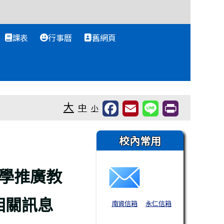
課表
行事曆
舊網頁
大
中
小
右邊區域內容
校內常用
學推廣教
相關訊息
南資信箱
永仁信箱