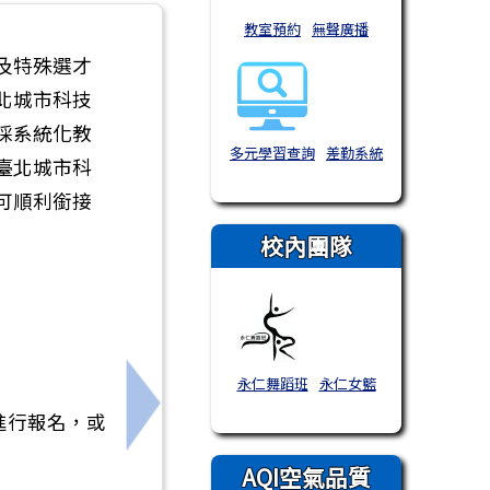
教室預約
無聲廣播
及特殊選才
北城市科技
採系統化教
多元學習查詢
差勤系統
臺北城市科
可順利銜接
校內團隊
永仁舞蹈班
永仁女籃
I 智慧機器人夏令營」相關訊息
下一筆：『高中營隊』中興大學115年
進行報名，或
AQI空氣品質