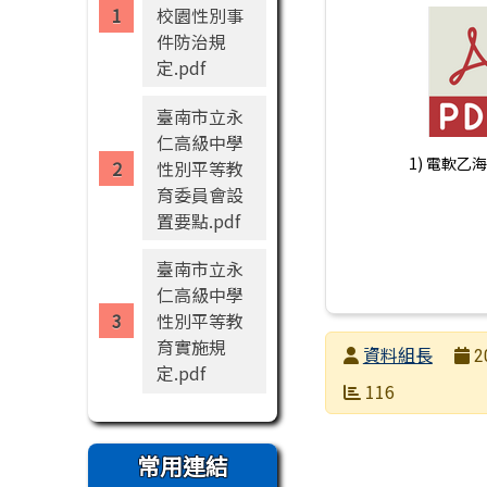
校園性別事
件防治規
定.pdf
臺南市立永
仁高級中學
1) 電軟乙海
性別平等教
育委員會設
置要點.pdf
臺南市立永
仁高級中學
性別平等教
育實施規
發布者
資料組長
2
定.pdf
發布日期
瀏覽次數
116
常用連結