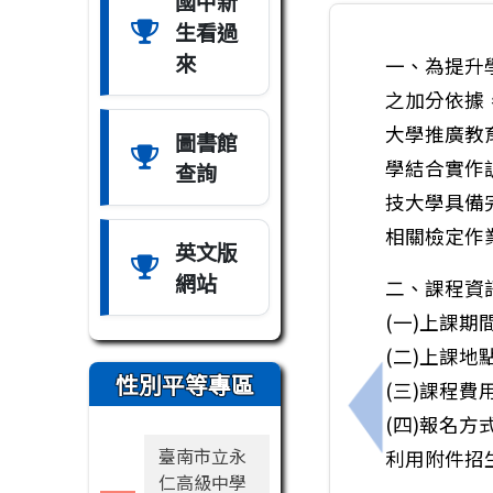
國中新
生看過
來
一、為提升
之加分依據
大學推廣教
圖書館
學結合實作
查詢
技大學具備
相關檢定作
英文版
網站
二、課程資
(一)上課期
(二)上課地
性別平等專區
(三)課程費用
上一筆：『高中
(四)報名方
臺南市立永
利用附件招生
仁高級中學