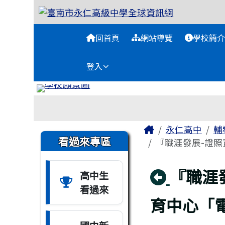
臺南市永仁高級中學全球
跳至主內容區
導覽列
回首頁
網站導覽
學校簡介
登入
工具列
頁尾區域
主內容區域
Home
永仁高中
輔
左邊區域內容
看過來專區
『職涯發展-證照
回上頁
『職涯
高中生
看過來
育中心「