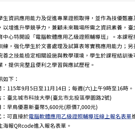
學生資訊應用能力及促進專業證照取得，並作為技優甄審
，以增進升學競爭力，兼顧未來職場所需之資訊素養，臺
育中心特開設「電腦軟體應用乙級證照輔導班」。本課程
訓練，強化學生於文書處理及試算表等實務應用能力；另
完善之技能檢定相關設施與教學環境，學生於課程結訓後
業，提供完整且便利之學習與應試歷程。
訊如下：
間：115年9月5日至11月14日；每週(六)上午9時至16時。
點：臺北城市科技大學(臺北市北投區學園路2號)
：早鳥優惠新臺幣5,600元(原價7,000元)
、國中營隊』國立臺灣師範大學機電工程學系「115年A
式：可直接於
電腦軟體應用乙級證照輔導班線上報名表單
海報QRcode進入報名表單。