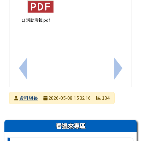
1) 活動海報.pdf
上一筆：『高中營隊』中興大學115年暑期「國高中
下一筆：
發布者
資料組長
134
2026-05-08 15:32:16
發布日期
瀏覽次數
左邊區域內容
看過來專區