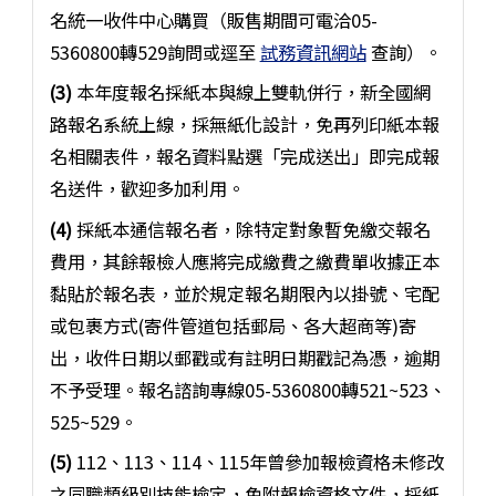
名統一收件中心購買（販售期間可電洽05-
5360800轉529詢問或逕至
試務資訊網站
查詢）。
(3)
本年度報名採紙本與線上雙軌併行，新全國網
路報名系統上線，採無紙化設計，免再列印紙本報
名相關表件，報名資料點選「完成送出」即完成報
名送件，歡迎多加利用。
(4)
採紙本通信報名者，除特定對象暫免繳交報名
費用，其餘報檢人應將完成繳費之繳費單收據正本
黏貼於報名表，並於規定報名期限內以掛號、宅配
或包裹方式(寄件管道包括郵局、各大超商等)寄
出，收件日期以郵戳或有註明日期戳記為憑，逾期
不予受理。報名諮詢專線05-5360800轉521~523、
525~529。
(5)
112、113、114、115年曾參加報檢資格未修改
之同職類級別技能檢定，免附報檢資格文件，採紙