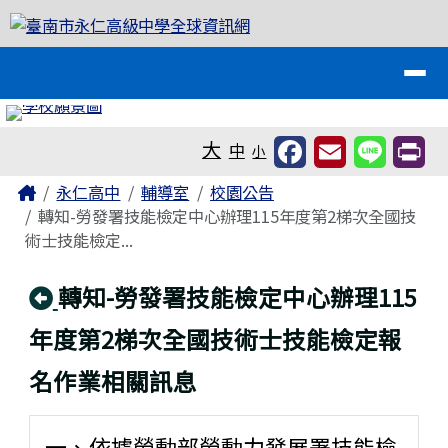
臺南市永仁高級中學全球資訊網
跳至主內容區
導覽列
工具列
大
中
小
頁尾區域
主內容區域
Home
永仁高中
輔導室
校園公告
轉知-勞發署技能檢定中心辦理115年度第2梯次全國技
術士技能檢定...
回上頁
轉知-勞發署技能檢定中心辦理115
年度第2梯次全國技術士技能檢定報
名作業相關訊息
一、依據勞動部勞動力發展署技能檢