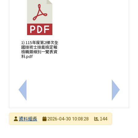
1) 115年度第2梯次全
國技術士技能檢定報
檢職類級別一覽表資
料.pdf
上一筆：高中營隊-「2026 元智大學 & 麻省理工學
下一筆：
發布者
資料組長
144
2026-04-30 10:08:28
發布日期
瀏覽次數