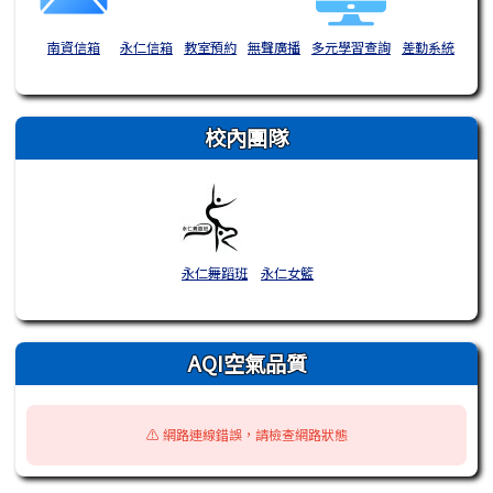
南資信箱
永仁信箱
教室預約
無聲廣播
多元學習查詢
差勤系統
校內團隊
永仁舞蹈班
永仁女籃
AQI空氣品質
⚠️ 網路連線錯誤，請檢查網路狀態