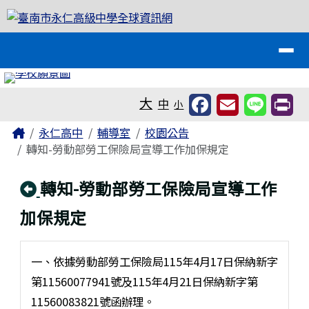
臺南市永仁高級中學全球資訊網
跳至主內容區
導覽列
工具列
大
中
小
頁尾區域
主內容區域
Home
永仁高中
輔導室
校園公告
轉知-勞動部勞工保險局宣導工作加保規定
回上頁
轉知-勞動部勞工保險局宣導工作
加保規定
一、依據勞動部勞工保險局115年4月17日保納新字
第11560077941號及115年4月21日保納新字第
11560083821號函辦理。