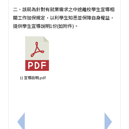
二、該局為針對有就業需求之中途離校學生宣導相
關工作加保規定，以利學生知悉並保障自身權益，
提供學生宣導說明1份(如附件)。
1) 宣導說明.pdf
上一筆：轉知-勞發署技能檢定中心辦理115年度第
下一筆：