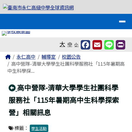
臺南市永仁高級中學全球資訊網
跳至主內容區
導覽列
工具列
大
中
小
頁尾區域
主內容區域
Home
永仁高中
輔導室
校園公告
高中營隊-清華大學學生社團科學服務社「115年暑期高
中生科學探...
回上頁
高中營隊-清華大學學生社團科學
服務社「115年暑期高中生科學探索
營」相關訊息
標籤：
學生活動