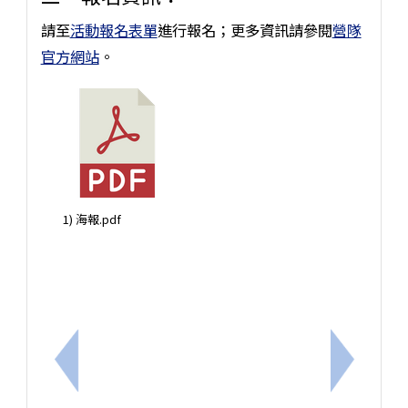
請至
活動報名表單
進行報名；更多資訊請參閱
營隊
官方網站
。
1) 海報.pdf
上一筆：轉知-勞動部勞工保險局宣導工作加保規定
下一筆：轉知