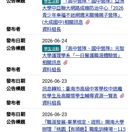
公告標題
『高中營隊、國中營隊』亞洲
學生活動
大學中亞聯大網路成癮防治中心「2026
青少年幸福不迷網週末關機親子營隊」
有1個附檔
(大成國中)相關訊息
發布者
資料組長
發布日期
2026-06-24
公告標題
『高中營隊、國中營隊』元智
學生活動
大學護理學系「一日醫護職涯體驗營」
有1個附檔
相關訊息
發布者
資料組長
發布日期
2026-06-23
公告標題
訊息轉知：臺南市高級中等學校中途離
有
校學生及高關懷學生輔導資源一覽表
發布者
資料組長
發布日期
2026-06-23
公告標題
『職涯發展-畢業檢定、證照』開南大學
辦理「桃園【有頭鹿】職能訓練場－115