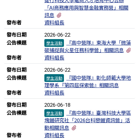
「AI商務應用與智慧金融實務營」相關
有2個附檔
訊息
發布者
資料組長
發布日期
2026-06-22
公告標題
『高中營隊』東海大學「微藻
學生活動
有
碳捕捉與火星任務科學營」相關訊息
發布者
資料組長
發布日期
2026-06-22
公告標題
『國中營隊』彰化師範大學地
學生活動
理學系『第四屆探索營』相關訊息
發布者
資料組長
發布日期
2026-06-18
公告標題
『高中營隊』臺灣科技大學區
學生活動
塊鏈研究社「2026台科戀鏈資訊營」活
有2個附檔
動相關訊息
發布者
資料組長