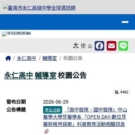
臺南市永仁高級中學全球資訊網
跳至主內容區
導覽列
工具列
大
中
小
頁尾區域
主內容區域
Home
永仁高中
輔導室
校園公告
永仁高中
輔導室
校園公告
4482
新聞列表
發布日期
2026-06-29
公告標題
『高中營隊、國中營隊』中山
學生活動
醫學大學牙醫學系「OPEN DAY-數位牙
醫新視界探索」科普教育活動相關訊息
有1個附檔