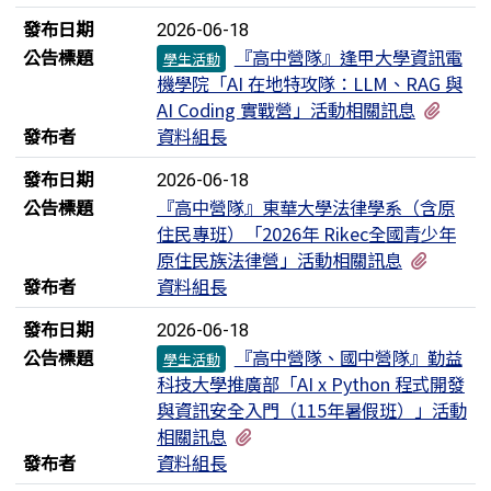
發布日期
2026-06-18
公告標題
『高中營隊』逢甲大學資訊電
學生活動
機學院「AI 在地特攻隊：LLM、RAG 與
有1個
AI Coding 實戰營」活動相關訊息
發布者
資料組長
發布日期
2026-06-18
公告標題
『高中營隊』東華大學法律學系（含原
住民專班）「2026年 Rikec全國青少年
有2個
原住民族法律營」活動相關訊息
發布者
資料組長
發布日期
2026-06-18
公告標題
『高中營隊、國中營隊』勤益
學生活動
科技大學推廣部「AI x Python 程式開發
與資訊安全入門（115年暑假班）」活動
有2個附檔
相關訊息
發布者
資料組長