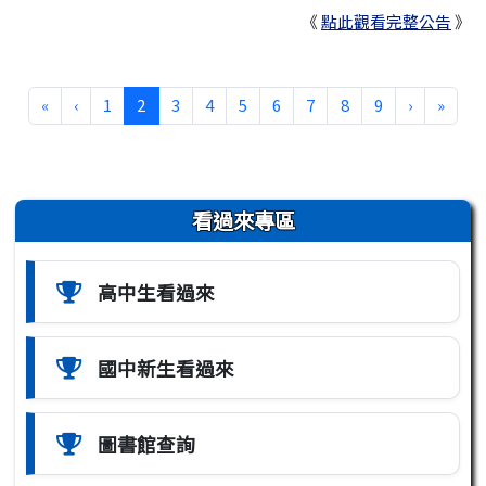
《
點此觀看完整公告
》
第一頁
上一頁
(目前頁次)
下一頁
最後
«
‹
1
2
3
4
5
6
7
8
9
›
»
左邊區域內容
看過來專區
高中生看過來
國中新生看過來
圖書館查詢