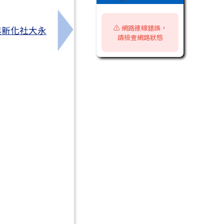
⚠️ 網路連線錯誤，
與新化社大永
訊息
下一筆：『高中營隊』元智大學機械工
請檢查網路狀態