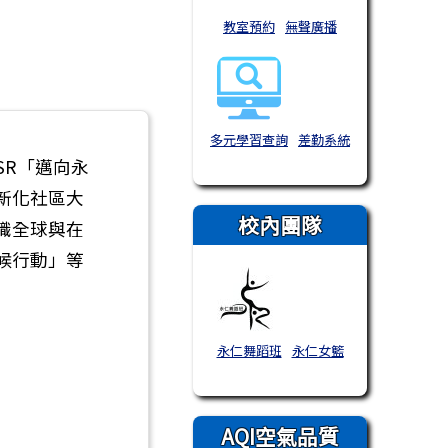
教室預約
無聲廣播
多元學習查詢
差勤系統
SR「邁向永
新化社區大
校內團隊
識全球與在
候行動」等
永仁舞蹈班
永仁女籃
AQI空氣品質