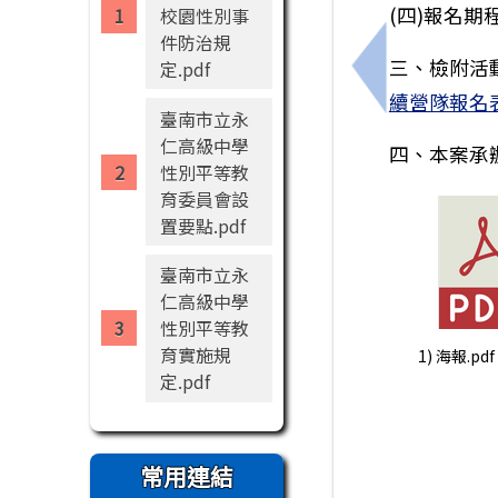
(四)報名期
校園性別事
件防治規
三、檢附活
定.pdf
上一筆：『高
續營隊報名
臺南市立永
仁高級中學
四、本案承辦
性別平等教
育委員會設
置要點.pdf
臺南市立永
仁高級中學
性別平等教
育實施規
1) 海報.pdf
定.pdf
常用連結