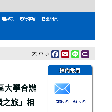
課表
行事曆
舊網頁
大
中
小
右邊區域內容
校內常用
區大學合辦
環之旅」相
南資信箱
永仁信箱