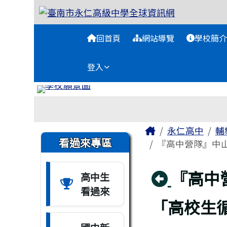
臺南市永仁高級中學全球
跳至主內容區
導覽列
回首頁
網站導覽
學校簡介
登入
工具列
頁尾區域
主內容區域
Home
永仁高中
輔
左邊區域內容
看過來專區
『高中營隊』中山
回上頁
『高中
高中生
看過來
「高校生