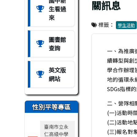
國中新
關訊息
生看過
來
標籤：
學生活動
圖書館
查詢
一、為推廣
續轉型與創
英文版
學合作辦理
網站
地的循環永
SDGs指標
二、營隊相
性別平等專區
(一)活動時
(二)活動地
臺南市立永
(三)報名
仁高級中學