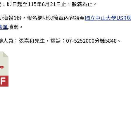
程：即日起至115年6月21日止，額滿為止。
動海報1份，報名網址與簡章內容請至
國立中山大學USR
中營隊』中山醫學大學牙醫學系「數位牙醫體驗營」相關
表單
填寫。
人員：張嘉和先生，電話：07-5252000分機5848。