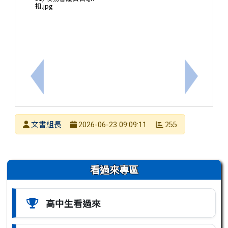
扣.jpg
上一筆：公告本校永仁高中115年第3季飲用水檢驗報
下一筆：
發布者
文書組長
255
2026-06-23 09:09:11
發布日期
瀏覽次數
左邊區域內容
看過來專區
高中生看過來