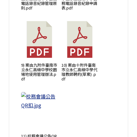
電話錄音紀錄管理原
務電話錄音紀錄申請
則.pdf
表.pdf
9) 案由九附件臺南市
10) 案由十附件臺南
立永仁高級中學校園
市立永仁高級中學代
場地使用管理辦法.p
理教師聘約(草案) .p
df
df
11) 校務會議公告QR