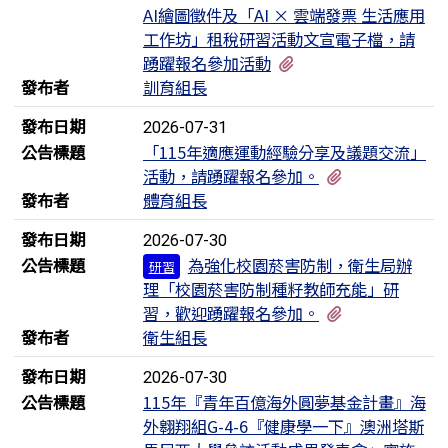
AI繪圖徵件及「AI × 雲端發票 生活應用
工作坊」租稅研習活動文宣電子檔，請
有2個附檔
踴躍報名參加活動
發布者
訓育組長
發布日期
2026-07-31
公告標題
「115年適應運動經驗分享及議題交流」
有2個附檔
活動，請踴躍報名參加。
發布者
體育組長
發布日期
2026-07-30
公告標題
為強化校園菸害防制，衛生局辦
研習
理「校園菸害防制種籽教師充能」研
有1個附檔
習，歡迎踴躍報名參加。
發布者
衛生組長
發布日期
2026-07-30
公告標題
115年『青年百億海外圓夢基金計畫』海
外翱翔組G-4-6『健康學一下』澳洲塔斯