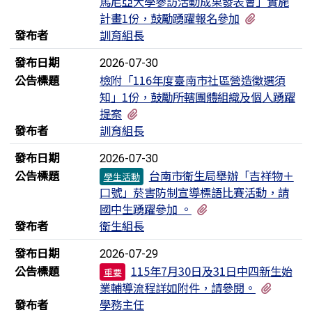
馬尼亞大學參訪活動成果發表會」實施
有2個附檔
計畫1份，鼓勵踴躍報名參加
發布者
訓育組長
發布日期
2026-07-30
公告標題
檢附「116年度臺南市社區營造徵選須
知」1份，鼓勵所轄團體組織及個人踴躍
有2個附檔
提案
發布者
訓育組長
發布日期
2026-07-30
公告標題
台南市衛生局舉辦「吉祥物＋
學生活動
口號」菸害防制宣導標語比賽活動，請
有1個附檔
國中生踴躍參加 。
發布者
衛生組長
發布日期
2026-07-29
公告標題
115年7月30日及31日中四新生始
重要
有1個
業輔導流程詳如附件，請參閱。
發布者
學務主任