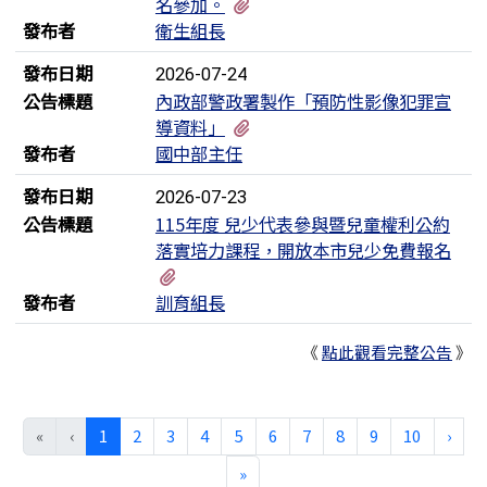
有1個附檔
名參加。
發布者
衛生組長
發布日期
2026-07-24
公告標題
內政部警政署製作「預防性影像犯罪宣
有1個附檔
導資料」
發布者
國中部主任
發布日期
2026-07-23
公告標題
115年度 兒少代表參與暨兒童權利公約
落實培力課程，開放本市兒少免費報名
有1個附檔
發布者
訓育組長
《
點此觀看完整公告
》
(目前頁次)
下一
«
‹
1
2
3
4
5
6
7
8
9
10
›
最後頁
»