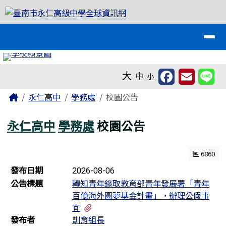
臺南市永仁高級中學全球資訊網
跳至主內容區
導覽列
工具列
大
中
小
頁尾區域
主內容區域
Home
永仁高中
學務處
校園公告
永仁高中
學務處
校園公告
6860
新聞列表
發布日期
2026-08-06
公告標題
轉知青年錄取教育部青年發展署「青年
百億海外圓夢基金計畫」，辦理公假事
有1個附檔
宜
發布者
訓育組長