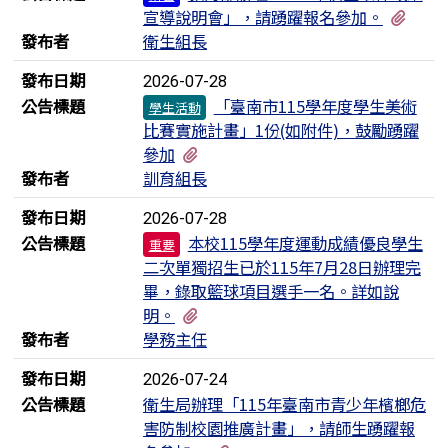
有1
宣導說明會」，請踴躍報名參加。
發布者
衛生組長
發布日期
2026-07-28
公告標題
「臺南市115學年度學生美術
學生活動
比賽實施計畫」1份(如附件)，鼓勵踴躍
有1個附檔
參加
發布者
訓育組長
發布日期
2026-07-28
公告標題
本校115學年度運動成績優良學生
重要
二次單獨招生已於115年7月28日辦理完
畢，錄取籃球項目選手一名。詳如說
有1個附檔
明。
發布者
學務主任
發布日期
2026-07-24
公告標題
衛生局辦理「115年臺南市青少年檳榔危
害防制校園推廣計畫」，請師生踴躍報