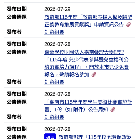
發布日期
2026-07-29
公告標題
教育部115年度「教育部表揚人權及轉型
有
正義教育推展貢獻獎」申請資訊公告
發布者
訓育組長
發布日期
2026-07-28
公告標題
嘉藥學校財團法人嘉南藥理大學辦理
「115年度 兒少代表參與暨兒童權利公
約落實培力課程」，開放本市兒少免費
有2個附檔
報名，敬請報名參加
發布者
訓育組長
發布日期
2026-07-28
公告標題
「臺南市115學年度學生美術比賽實施計
有1個附檔
畫」1份（如 附件）公告周知
發布者
訓育組長
發布日期
2026-07-28
公告標題
教育部辦理「115年校園環保政策
研習