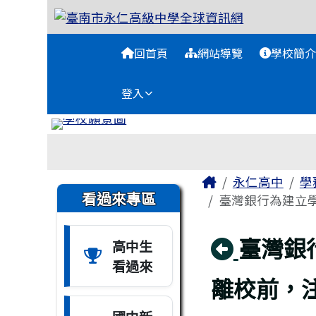
臺南市永仁高級中學全球
跳至主內容區
導覽列
回首頁
網站導覽
學校簡介
登入
工具列
頁尾區域
主內容區域
Home
永仁高中
學
左邊區域內容
看過來專區
臺灣銀行為建立學
回上頁
臺灣銀
高中生
看過來
離校前，