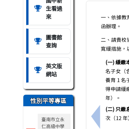
國中新
生看過
來
一、依據教育
函辦理。
圖書館
二、請貴校
查詢
寬緩措施，
(一) 緩
英文版
名子女（
網站
養育 1 
得申請緩繳
年）。
性別平等專區
(二) 
次（12 
臺南市立永
上一筆：文化
仁高級中學