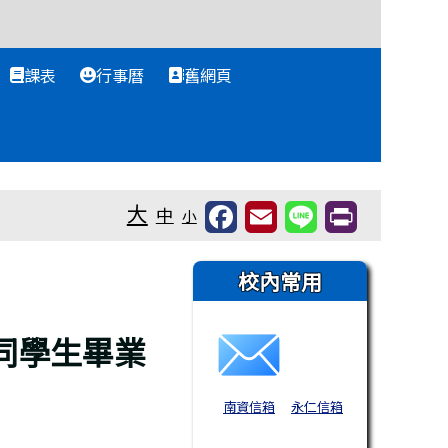
課表
行事曆
舊網頁
大
中
小
右邊區域內容
校內常用
同學生畢業
南資信箱
永仁信箱