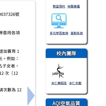
教室預約
無聲廣播
37326號
得善用各項
多元學習查詢
差勤系統
增加養育 1
校內團隊
元。例如：
 名子女者，
 次（12
永仁舞蹈班
永仁女籃
次數為 12
務」功能上線事
下一筆：舉辦「2026臺東聲音藝術節」
AQI空氣品質