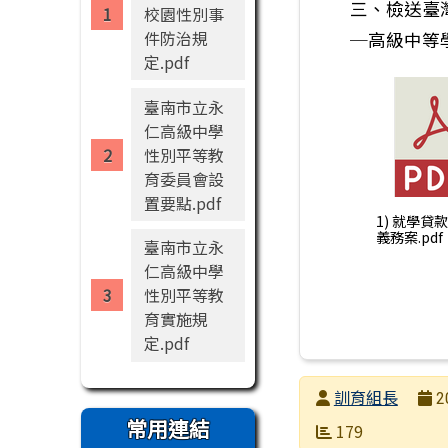
三、檢送臺
校園性別事
件防治規
─高級中等
定.pdf
臺南市立永
仁高級中學
性別平等教
育委員會設
置要點.pdf
1) 就學貸
義務案.pdf
臺南市立永
仁高級中學
性別平等教
育實施規
定.pdf
發布者
訓育組長
2
常用連結
發布日期
瀏覽次數
179