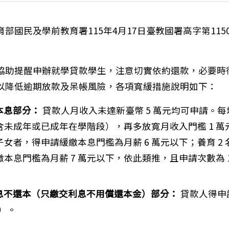
部國民及學前教育署115年4月17日臺教國署高字第11500
協助提醒申辦就學貸款學生，注意切實依約還款，必要時
以降低逾期放款及呆帳風險，各項寬緩措施說明如下：
繳本息部分：
貸款人月收入未達新臺幣 5 萬元均可申請。每
含未成年或已成年在學階段），再多放寬月收入門檻 1 萬
名子女者，得申請緩繳本息門檻為月薪 6 萬元以下；養育 2
本息門檻為月薪 7 萬元以下，依此類推，且申請次數為 12
只繳息不還本（只繳交利息不用償還本金）部分：
貸款人得申請
年）。
部公共藝術官方網站之行政管理系統「AI客服智 能問答服