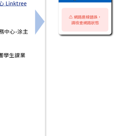
inktree
⚠️ 網路連線錯誤，
請檢查網路狀態
生自治及參與之培力研習營實施計畫」，報名時 間延至11
下一筆：公告宣傳臺南市政府文化局7月「
務中心-涂主
響學生課業