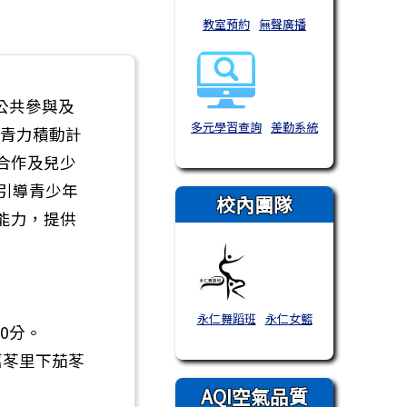
教室預約
無聲廣播
公共參與及
多元學習查詢
差勤系統
南青力積動計
合作及兒少
引導青少年
校內團隊
能力，提供
永仁舞蹈班
永仁女籃
30分。
嘉苳里下茄苳
AQI空氣品質