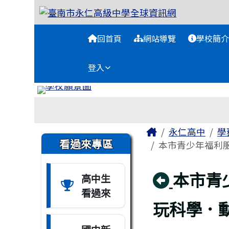
臺南市永仁高級中學全球
跳至主內容區
導覽列
回首頁
網站導覽
學校簡介
登入
工具列
頁尾區域
主內容區域
Home
永仁高中
學
左邊區域內容
看過來專區
本市青少年福利服
回上頁
本市青
高中生
看過來
玩科學．