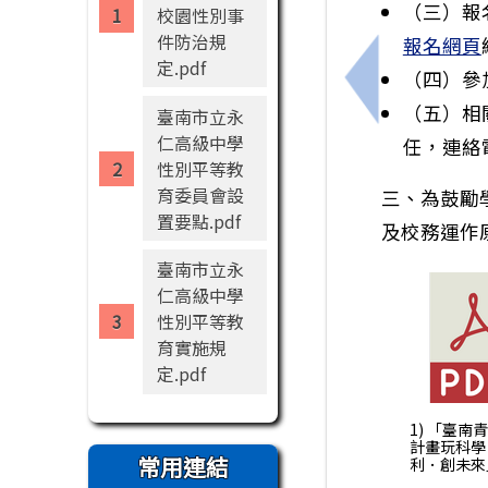
（三）報
校園性別事
件防治規
報名網頁
定.pdf
（四）參
上一筆：教育
（五）相
臺南市立永
仁高級中學
任，連絡電
性別平等教
育委員會設
三、為鼓勵
置要點.pdf
及校務運作
臺南市立永
仁高級中學
性別平等教
育實施規
定.pdf
1) 「臺南
計畫玩科學
常用連結
利．創未來」