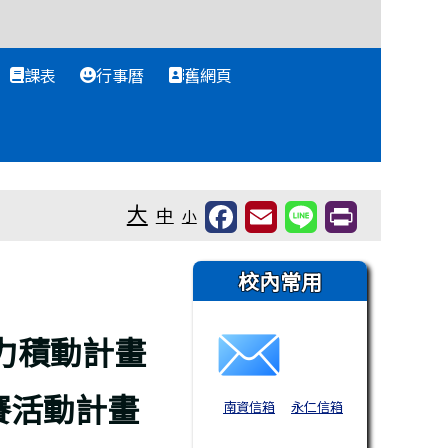
課表
行事曆
舊網頁
大
中
小
右邊區域內容
校內常用
力積動計畫
賽活動計畫
南資信箱
永仁信箱