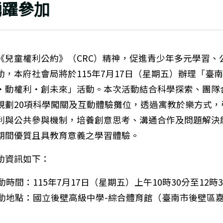
踴躍參加
《兒童權利公約》（CRC）精神，促進青少年多元學習、
動，本府社會局將於115年7月17日（星期五）辦理「臺
・動權利・創未來」活動。本次活動結合科學探索、團隊
規劃20項科學闖關及互動體驗攤位，透過寓教於樂方式，
利與公共參與機制，培養創意思考、溝通合作及問題解決
期間優質且具教育意義之學習體驗。
動資訊如下：
時間：115年7月17日（星期五）上午10時30分至12時
動地點：國立後壁高級中學-綜合體育館（臺南市後壁區
。