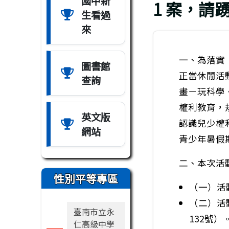
國中新
1 案，請
生看過
來
一、為落實
圖書館
正當休閒活
查詢
畫－玩科學
權利教育，
英文版
認識兒少權
網站
青少年暑假
二、本次活
性別平等專區
（一）活動
（二）活
臺南市立永
132號）
仁高級中學