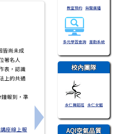
教室預約
無聲廣播
多元學習查詢
差勤系統
姻皆尚未成
位著名人
校內團隊
作表，認識
法上的共通
十分鐘報到，準
永仁舞蹈班
永仁女籃
利．創未來」跨縣市交流競賽活動計畫1 案，請踴躍參
下一筆：「115年度全國高級中等學校學
月講座線上報
AQI空氣品質