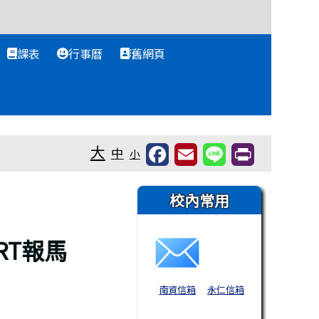
課表
行事曆
舊網頁
大
中
小
右邊區域內容
校內常用
RT報馬
南資信箱
永仁信箱