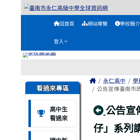
臺南市永仁高級中學全球
跳至主內容區
導覽列
回首頁
網站導覽
學校簡介
登入
工具列
頁尾區域
主內容區域
Home
永仁高中
學
左邊區域內容
看過來專區
公告宣傳臺南市政
回上頁
公告宣
高中生
看過來
仔」系列講