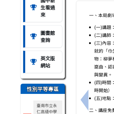
國中新
生看過
來
一、本局劇
(一)講
圖書館
(二)講師
查詢
(三)內
就的「巾
英文版
物：柳夢
網站
崑曲、認
與變異。
(四)時間
性別平等專區
時開始）
(五)地
上一筆：本市
臺南市立永
二、講座免
仁高級中學