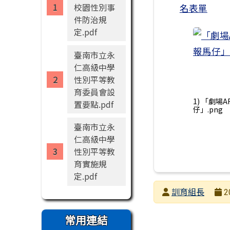
校園性別事
名表單
件防治規
定.pdf
臺南市立永
仁高級中學
性別平等教
育委員會設
1) 「劇場
置要點.pdf
仔」.png
臺南市立永
仁高級中學
性別平等教
育實施規
定.pdf
發布者
訓育組長
2
發布日期
瀏覽次數
常用連結