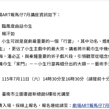
場ART報馬仔7月講座資訊如下：
題：臨風度曲話巾生
：楊汗如
容：小生可說是崑劇最重要的一個「行當」，其中功名、婚
生」，更佔了小生主戲中的最大宗。講者將示範巾生中幾
梅，潘必正，與秦鍾重要的折子戲片段，引領聽眾從唱念
識巾生「家門」－－小生行當再細分出的大類－－藝術手
：115年7月11日（六）14時30分至16時30分（請提前
點：臺南市立圖書館新總館6樓拾光講堂
青少年福利服務中心辦理「臺南青力積動計畫玩科學．動權
費入場，採線上報名，報名連結請至：
劇場ART報馬仔7