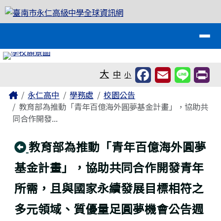
臺南市永仁高級中學全球資訊網
跳至主內容區
導覽列
工具列
大
中
小
頁尾區域
主內容區域
Home
永仁高中
學務處
校園公告
教育部為推動「青年百億海外圓夢基金計畫」，協助共
同合作開發...
回上頁
教育部為推動「青年百億海外圓夢
基金計畫」，協助共同合作開發青年
所需，且與國家永續發展目標相符之
多元領域、質優量足圓夢機會公告週