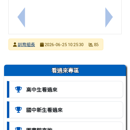
上一筆：辦理「115年海洋國際舞蹈藝術節」系列活動－
下一筆：臺
發布者
訓育組長
85
2026-06-25 10:25:30
發布日期
瀏覽次數
左邊區域內容
看過來專區
高中生看過來
國中新生看過來
圖書館查詢