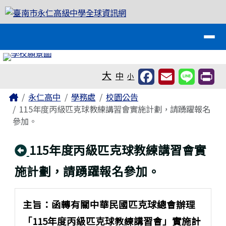
臺南市永仁高級中學全球資訊網
跳至主內容區
導覽列
工具列
大
中
小
頁尾區域
主內容區域
Home
永仁高中
學務處
校園公告
115年度丙級匹克球教練講習會實施計劃，請踴躍報名
參加。
回上頁
115年度丙級匹克球教練講習會實
施計劃，請踴躍報名參加。
主旨：函轉有關中華民國匹克球總會辦理
「115年度丙級匹克球教練講習會」實施計