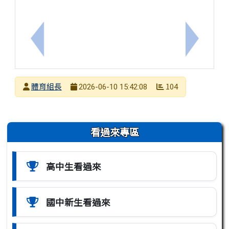
上一筆：可疑詐騙網址、廣告通報及查核平臺資訊，
下一筆：
發布者
體育組長
104
2026-06-10 15:42:08
發布日期
瀏覽次數
左邊區域內容
看過來專區
高中生看過來
國中新生看過來