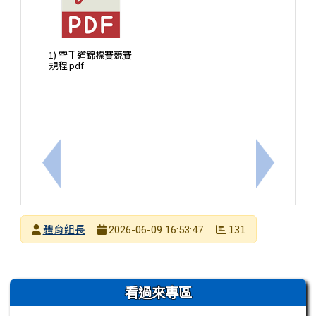
1) 空手道錦標賽競賽
規程.pdf
上一筆：永仁高中115年度暑期泳訓班&小小救生員
下一筆：
發布者
體育組長
131
2026-06-09 16:53:47
發布日期
瀏覽次數
左邊區域內容
看過來專區